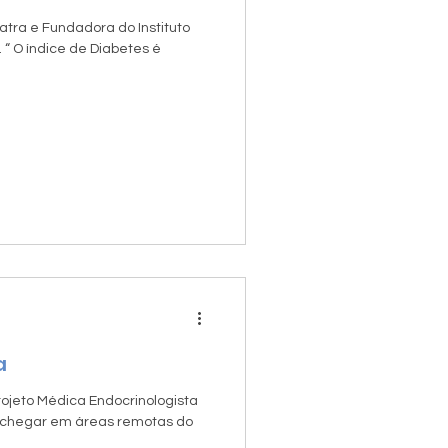
atra e Fundadora do Instituto
 “ O índice de Diabetes é
a
rojeto Médica Endocrinologista
s chegar em áreas remotas do