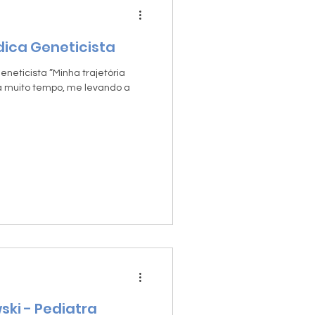
dica Geneticista
neticista ”Minha trajetória
há muito tempo, me levando a
ki - Pediatra