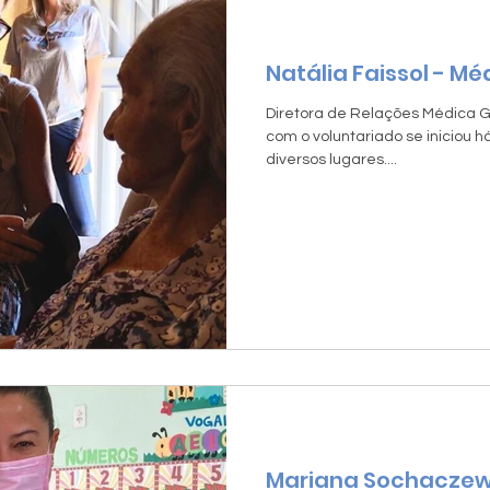
Natália Faissol - Mé
Diretora de Relações Médica Ge
com o voluntariado se iniciou 
diversos lugares....
Mariana Sochaczews